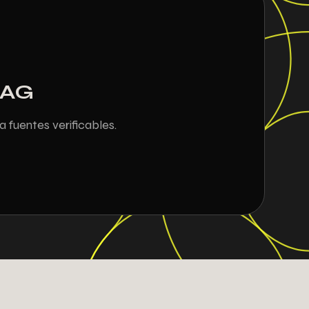
RAG
 fuentes verificables.
9
9
9
0
5
7
8
5
8
5
5
2