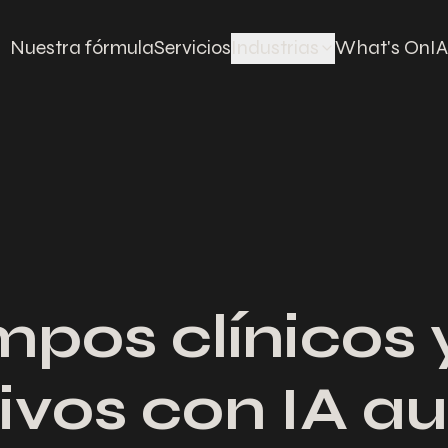
Nuestra fórmula
Servicios
Industrias
What's On
IA
pos clínicos 
ivos con IA au