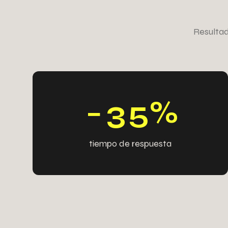
7
4
4
7
Resultad
0
0
4
4
4
4
0
0
−
3
5
%
tiempo de respuesta