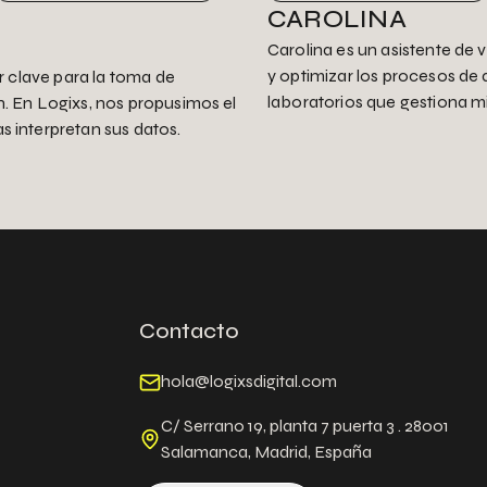
CAROLINA
Carolina es un asistente de
y optimizar los procesos de 
ar clave para la toma de
laboratorios que gestiona m
n. En Logixs, nos propusimos el
s interpretan sus datos.
Contacto
hola@logixsdigital.com
C/ Serrano 19, planta 7 puerta 3 . 28001
Salamanca, Madrid, España