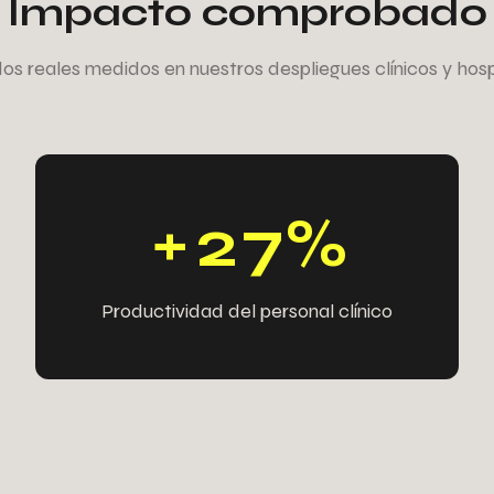
Impacto comprobado
1
4
1
2
os reales medidos en nuestros despliegues clínicos y hospi
4
2
2
4
4
1
4
1
+
2
7
%
Productividad del personal clínico