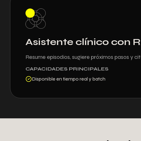
Asistente clínico con 
Resume episodios, sugiere próximos pasos y cita
CAPACIDADES PRINCIPALES
Disponible en tiempo real y batch
+
2
7
0
2
1
4
1
1
4
1
4