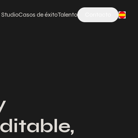
 Studio
Casos de éxito
Talento
Contacto
y
ditable,