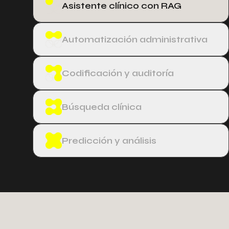
Asistente clínico con RAG
Automatización administrativa
Codificación y auditoría
Búsqueda clínica
Predicción y análisis
−
3
5
0
3
3
3
4
4
7
7
3