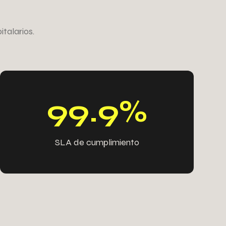
2
2
7
7
talarios.
2
2
2
2
7
8
2
8
9
9
.
9
%
SLA de cumplimiento