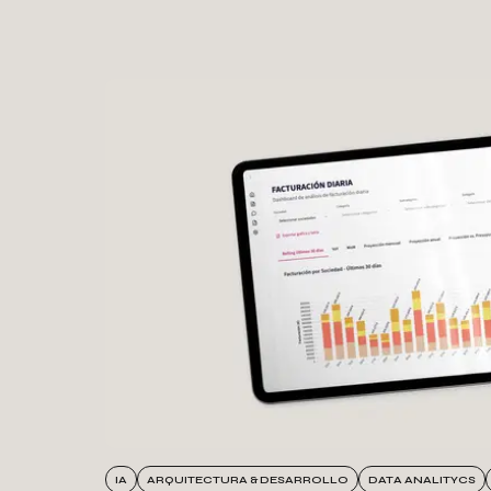
Casos de éxito
IA
ARQUITECTURA & DESARROLLO
DATA ANALITYCS