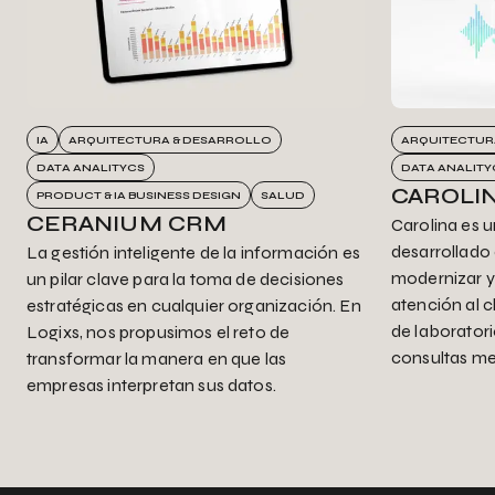
IA
ARQUITECTURA & DESARROLLO
ARQUITECTUR
DATA ANALITYCS
DATA ANALITY
CAROLI
PRODUCT & IA BUSINESS DESIGN
SALUD
CERANIUM CRM
Carolina es u
desarrollado
La gestión inteligente de la información es
modernizar y
un pilar clave para la toma de decisiones
atención al c
estratégicas en cualquier organización. En
de laboratori
Logixs, nos propusimos el reto de
consultas me
transformar la manera en que las
empresas interpretan sus datos.