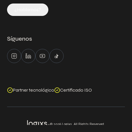
¿Hablamos?
Síguenos
Instagram
LinkedIn
Youtube
Tiktok
Partner tecnológico
Certificado ISO
©
2026
Logixs. All Rights Reserved.
Aviso legal
Política de cookies
Política de privacidad
Política de seguridad