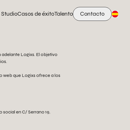
 Studio
Casos de éxito
Talento
Contacto
adelante Logixs. El objetivo
ios.
io web que Logixs ofrece a los
social en C/ Serrano 19,