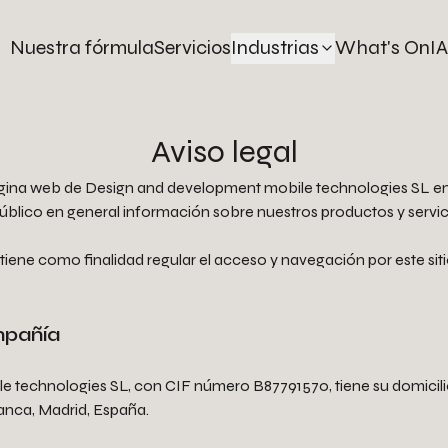
Nuestra fórmula
Servicios
Industrias
What's On
IA
Aviso legal
ágina web de Design and development mobile technologies SL en 
 público en general información sobre nuestros productos y servic
tiene como finalidad regular el acceso y navegación por este sit
mpañía
 technologies SL, con CIF número B87791570, tiene su domicilio 
manca, Madrid, España.