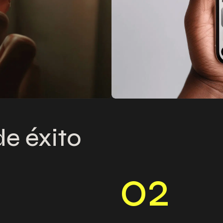
de éxito
0
2