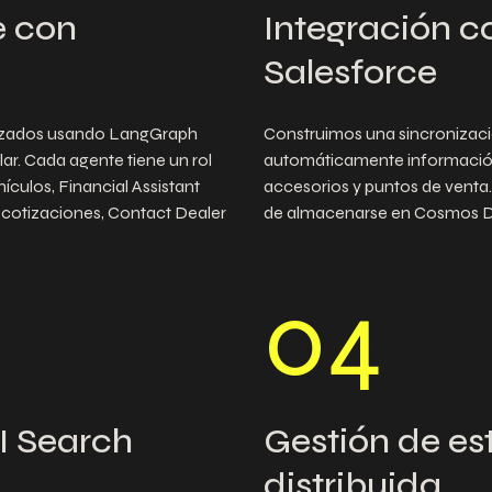
e con
Integración 
Salesforce
lizados usando LangGraph
Construimos una sincronizaci
ar. Cada agente tiene un rol
automáticamente información d
ículos, Financial Assistant
accesorios y puntos de venta
a cotizaciones, Contact Dealer
de almacenarse en Cosmos 
0
4
I Search
Gestión de es
distribuida