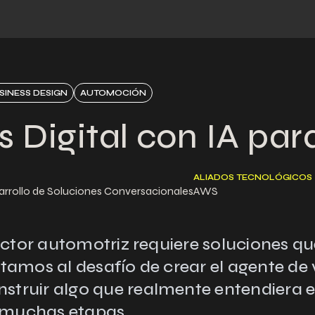
SINESS DESIGN
AUTOMOCIÓN
 Digital con IA par
ALIADOS TECNOLÓGICOS
sarrollo de Soluciones Conversacionales
AWS
ector automotriz requiere soluciones q
amos al desafío de crear el agente de v
truir algo que realmente entendiera 
e muchas etapas.