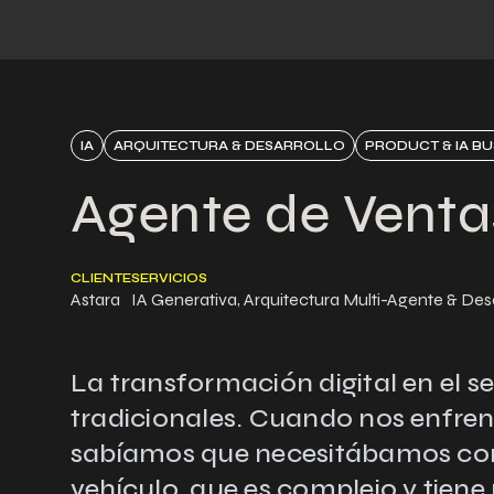
IA
ARQUITECTURA & DESARROLLO
PRODUCT & IA BU
Agente de Ventas
CLIENTE
SERVICIOS
Astara
IA Generativa, Arquitectura Multi-Agente & De
La transformación digital en el s
tradicionales. Cuando nos enfrent
sabíamos que necesitábamos cons
vehículo, que es complejo y tien