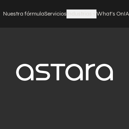
Nuestra fórmula
Servicios
Industrias
What's On
IA