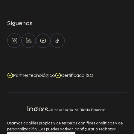
Síguenos
Instagram
LinkedIn
Youtube
Tiktok
Partner tecnológico
Certificado ISO
©
2026
Logixs. All Rights Reserved.
Aviso legal
Política de cookies
Política de privacidad
Política de seguridad
Usamos cookies propias y de terceros con fines analíticos y de
personalización. Las puedes activar, configurar o rechazar.